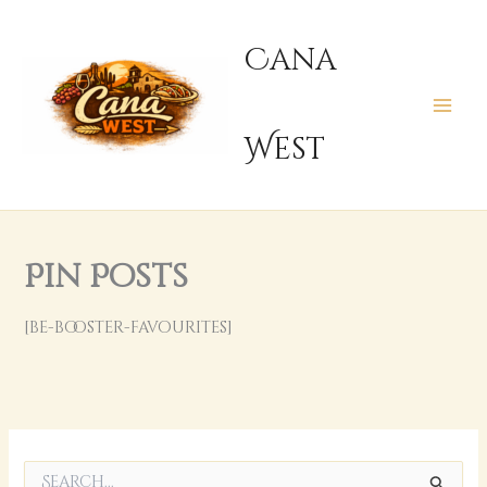
콘
텐
Cana
츠
로
건
West
너
뛰
기
Pin Posts
[be-booster-favourites]
검