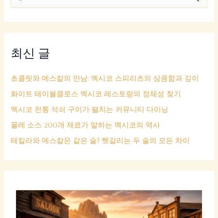
색
대
상
최신 글
초콜릿와 메스칼의 만남: 멕시코 스피리츠의 상큼함과 깊이
화이트 테이블클로스 멕시코 레스토랑의 정체성 찾기
멕시코 전통 석쇠 구이가 펼치는 커뮤니티 다이닝
몰레 소스 200개 재료가 말하는 멕시코의 역사
테킬라와 메스칼은 같은 술? 헷갈리는 두 술의 모든 차이