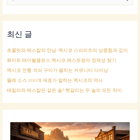
색
대
상
최신 글
초콜릿와 메스칼의 만남: 멕시코 스피리츠의 상큼함과 깊이
화이트 테이블클로스 멕시코 레스토랑의 정체성 찾기
멕시코 전통 석쇠 구이가 펼치는 커뮤니티 다이닝
몰레 소스 200개 재료가 말하는 멕시코의 역사
테킬라와 메스칼은 같은 술? 헷갈리는 두 술의 모든 차이