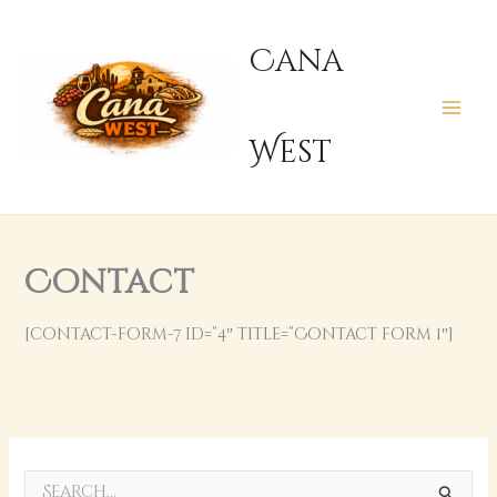
콘
텐
Cana
츠
로
건
West
너
뛰
기
Contact
[contact-form-7 id=”4″ title=”Contact form 1″]
검