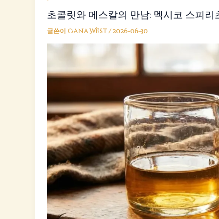
초콜릿와 메스칼의 만남: 멕시코 스피리
글쓴이
Cana West
/
2026-06-30