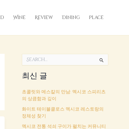
od
Wine
Review
Dining
Place
검
색
대
최신 글
상
초콜릿와 메스칼의 만남: 멕시코 스피리츠
의 상큼함과 깊이
화이트 테이블클로스 멕시코 레스토랑의
정체성 찾기
멕시코 전통 석쇠 구이가 펼치는 커뮤니티