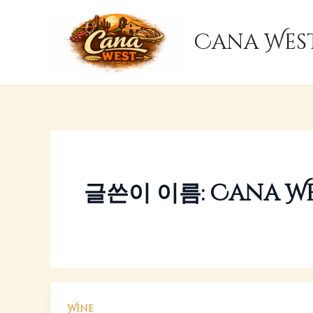
콘
텐
Cana Wes
츠
로
건
너
뛰
기
글쓴이 이름: Cana W
Wine