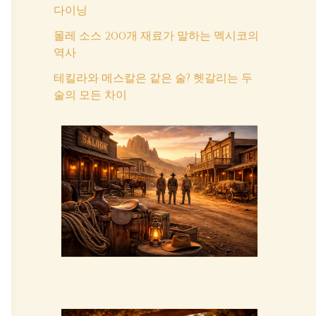
다이닝
몰레 소스 200개 재료가 말하는 멕시코의
역사
테킬라와 메스칼은 같은 술? 헷갈리는 두
술의 모든 차이